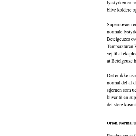
lysstyrken er n
blive koldere 
Supernovaen er d
normale lystyrk
Betelgeuzes ove
Temperaturen k
vej til at eksp
at Betelgeuze h
Det er ikke us
normal del af d
stjernen som ud
bliver til en s
det store kosmi
Orion. Normal uds
Betelgeuze er 