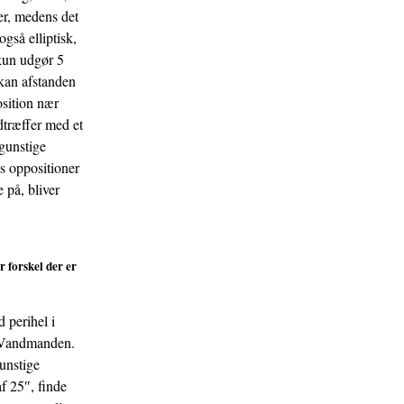
er, medens det
også elliptisk,
 kun udgør 5
 kan afstanden
sition nær
dtræffer med et
 gunstige
s oppositioner
 på, bliver
r forskel der er
 perihel i
 i Vandmanden.
gunstige
f 25″, finde