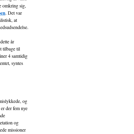
e omkring sig,
oen
. Det var
istisk, at
yhedsudsendelse.
dette år
tilbage til
iner 4 samtidig
entet, syntes
 mislykkede, og
 er der fem nye
åde
etation og
ede missioner