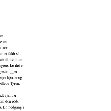
er
ke en
 stor
ntet faldt så
ab til, hvordan
agere, for det er
jeste ligger
øjre hjørne og
illede Tyren.
dt i januar
, om den røde
a. En nedgang i