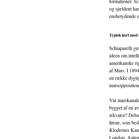
formationer. Sch
og sjældent har 
ensbetydende m
Typisk kort med 
Schiaparelli ga
ideen om intel
amerikanske rig
af Mars. I 1894
en række dygti
marsoppositione
Var marskanaler
bygget af en av
ækvator? Debatt
første, som be
Klodernes Kamp
London. Astrono