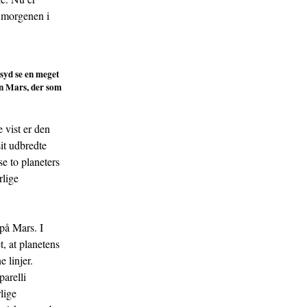
m morgenen i
 syd se en meget
ten Mars, der som
 vist er den
it udbredte
e to planeters
rlige
på Mars. I
, at planetens
 linjer.
parelli
rlige