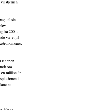
vil stjernen
age til sin
blev
ng fra 2004.
vde været på
e astronomerne,
Det er en
rundt om
 en million år
ksplosionen i
laneter.
e. Nu er