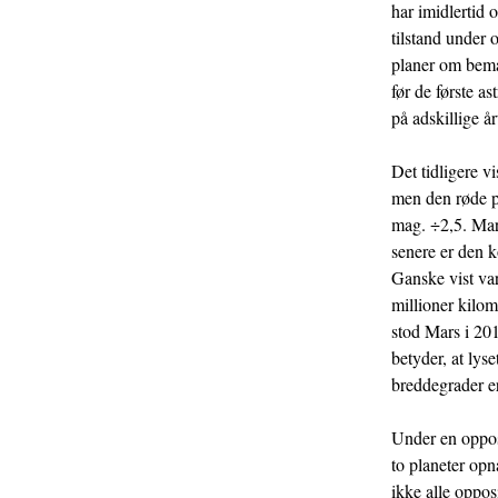
har imidlertid o
tilstand under 
planer om bema
før de første a
på adskillige årt
Det tidligere v
men den røde pl
mag. ÷2,5. Mars
senere er den 
Ganske vist var
millioner kilom
stod Mars i 201
betyder, at lys
breddegrader er
Under en oppos
to planeter opn
ikke alle oppos