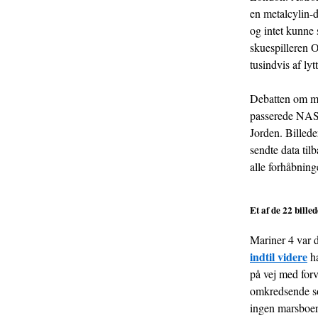
en metalcylin-
og intet kunne
skuespilleren O
tusindvis af ly
Debatten om mar
passerede NASAs
Jorden. Billede
sendte data til
alle forhåbning
Et af de 22 bille
Mariner 4 var 
indtil videre
ha
på vej med for
omkredsende son
ingen marsboer