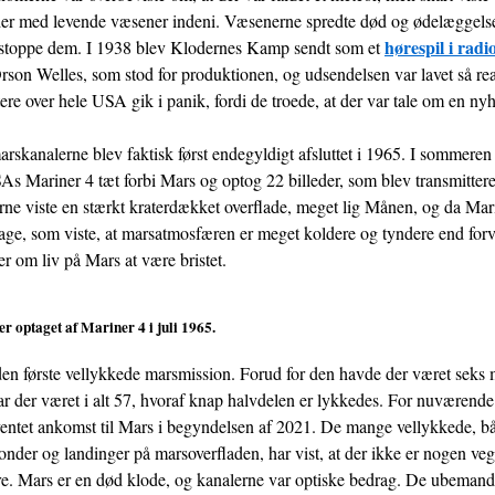
der med levende væsener indeni. Væsenerne spredte død og ødelæggels
hørespil i radi
 stoppe dem. I 1938 blev Klodernes Kamp sendt som et
rson Welles, som stod for produktionen, og udsendelsen var lavet så real
ttere over hele USA gik i panik, fordi de troede, at der var tale om en n
skanalerne blev faktisk først endegyldigt afsluttet i 1965. I sommeren 
 Mariner 4 tæt forbi Mars og optog 22 billeder, som blev transmitteret 
rne viste en stærkt kraterdækket overflade, meget lig Månen, og da Mar
bage, som viste, at marsatmosfæren er meget koldere og tyndere end forv
er om liv på Mars at være bristet.
der optaget af Mariner 4 i juli 1965.
den første vellykkede marsmission. Forud for den havde der været seks
r der været i alt 57, hvoraf knap halvdelen er lykkedes. For nuværende
ventet ankomst til Mars i begyndelsen af 2021. De mange vellykkede, b
der og landinger på marsoverfladen, har vist, at der ikke er nogen veg
e. Mars er en død klode, og kanalerne var optiske bedrag. De ubemand