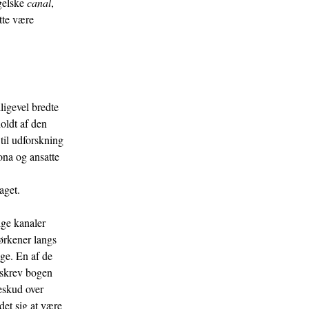
ngelske
canal
,
åtte være
ligevel bredte
oldt af den
til udforskning
ona og ansatte
aget.
ige kanaler
 ørkener langs
age. En af de
 skrev bogen
eskud over
det sig at være