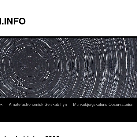
.INFO
ex
Amatørastronomisk Selskab Fyn
Munkebjergskolens Observatorium