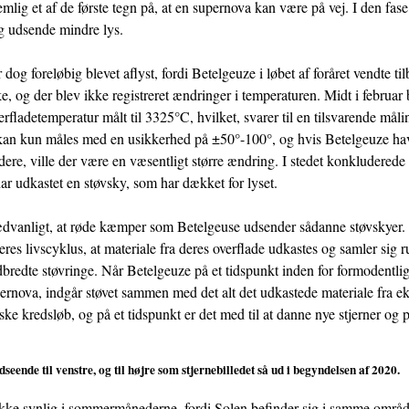
emlig et af de første tegn på, at en supernova kan være på vej. I den fase 
og udsende mindre lys.
og foreløbig blevet aflyst, fordi Betelgeuze i løbet af foråret vendte tilb
e, og der blev ikke registreret ændringer i temperaturen. Midt i februar 
rfladetemperatur målt til 3325°C, hvilket, svarer til en tilsvarende måli
an kun måles med en usikkerhed på ±50°-100°, og hvis Betelgeuze ha
lodere, ville der være en væsentligt større ændring. I stedet konkludered
ar udkastet en støvsky, som har dækket for lyset.
ædvanligt, at røde kæmper som Betelgeuse udsender sådanne støvskyer. 
eres livscyklus, at materiale fra deres overflade udkastes og samler sig 
bredte støvringe. Når Betelgeuze på et tidspunkt inden for formodentlig
upernova, indgår støvet sammen med det alt det udkastede materiale fra e
ske kredsløb, og på et tidspunkt er det med til at danne nye stjerner og p
eende til venstre, og til højre som stjernebilledet så ud i begyndelsen af 2020.
ikke synlig i sommermånederne, fordi Solen befinder sig i samme områd