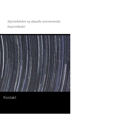
Stjernehimlen og aktuelle astronomiske
begivenheder
Kontakt