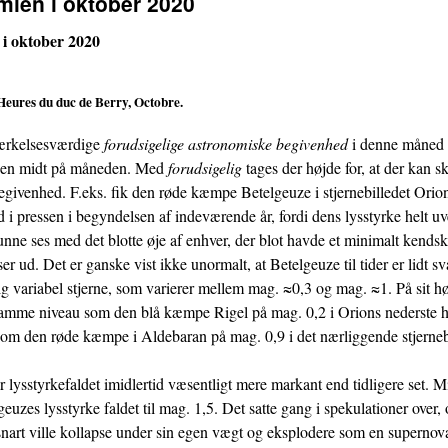
mlen i oktober 2020
 i oktober 2020
Heures du duc de Berry, Octobre.
ærkelsesværdige
forudsigelige astronomiske begivenhed
i denne måned 
nen midt på måneden. Med
forudsigelig
tages der højde for, at der kan s
givenhed. F.eks. fik den røde kæmpe Betelgeuze i stjernebilledet Orion
pressen i begyndelsen af indeværende år, fordi dens lysstyrke helt uve
unne ses med det blotte øje af enhver, der blot havde et minimalt kendsk
r ud. Det er ganske vist ikke unormalt, at Betelgeuze til tider er lidt sv
 variabel stjerne, som varierer mellem mag. ≈0,3 og mag. ≈1. På sit hø
samme niveau som den blå kæmpe Rigel på mag. 0,2 i Orions nederste h
 som den røde kæmpe i Aldebaran på mag. 0,9 i det nærliggende stjerneb
lysstyrkefaldet imidlertid væsentligt mere markant end tidligere set. Mi
euzes lysstyrke faldet til mag. 1,5. Det satte gang i spekulationer over
nart ville kollapse under sin egen vægt og eksplodere som en supernov