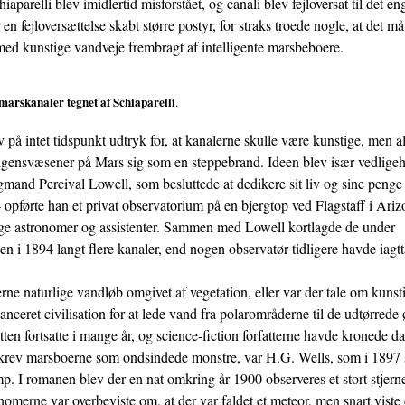
iaparelli blev imidlertid misforstået, og canali blev fejloversat til det e
en fejloversættelse skabt større postyr, for straks troede nogle, at det m
ed kunstige vandveje frembragt af intelligente marsbeboere.
marskanaler tegnet af Schiaparelli
.
v på intet tidspunkt udtryk for, at kanalerne skulle være kunstige, men al
ligensvæsener på Mars sig som en steppebrand. Ideen blev især vedligeh
mand Percival Lowell, som besluttede at dedikere sit liv og sine penge 
 opførte han et privat observatorium på en bjergtop ved Flagstaff i Ariz
ge astronomer og assistenter. Sammen med Lowell kortlagde de under
n i 1894 langt flere kanaler, end nogen observatør tidligere havde iagtt
ne naturlige vandløb omgivet af vegetation, eller var der tale om kunst
anceret civilisation for at lede vand fra polarområderne til de udtørrede
en fortsatte i mange år, og science-fiction forfatterne havde kronede d
skrev marsboerne som ondsindede monstre, var H.G. Wells, som i 1897
. I romanen blev der en nat omkring år 1900 observeres et stort stjern
merne var overbeviste om, at der var faldet et meteor, men snart viste 