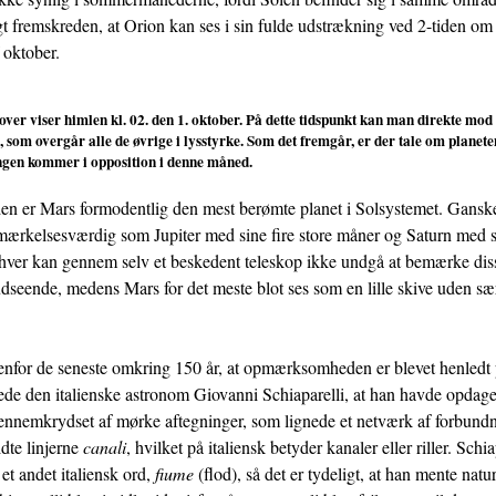
ngt fremskreden, at Orion kan ses i sin fulde udstrækning ved 2-tiden o
 oktober.
over viser himlen kl. 02. den 1. oktober. På dette tidspunkt kan man direkte mod
’, som overgår alle de øvrige i lysstyrke. Som det fremgår, er der tale om plane
ngen kommer i opposition i denne måned.
den er Mars formodentlig den mest berømte planet i Solsystemet. Ganske
mærkelsesværdig som Jupiter med sine fire store måner og Saturn med s
hver kan gennem selv et beskedent teleskop ikke undgå at bemærke diss
dseende, medens Mars for det meste blot ses som en lille skive uden sæ
denfor de seneste omkring 150 år, at opmærksomheden er blevet henledt 
de den italienske astronom Giovanni Schiaparelli, at han havde opdaget
ennemkrydset af mørke aftegninger, som lignede et netværk af forbundne
ldte linjerne
canali
, hvilket på italiensk betyder kanaler eller riller. Schia
et andet italiensk ord,
fiume
(flod), så det er tydeligt, at han mente natu