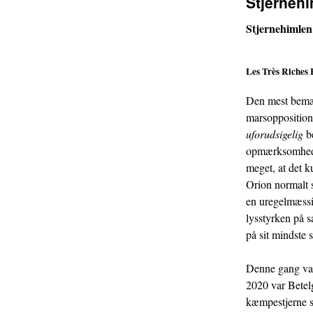
Stjernehi
Stjernehimlen
Les Très Riches 
Den mest bem
marsoppositio
uforudsigelig
be
opmærksomhed i 
meget, at det k
Orion normalt se
en uregelmæssig
lysstyrken på 
på sit mindste
Denne gang var 
2020 var Betelg
kæmpestjerne s