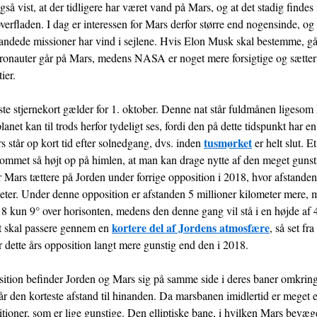
gså vist, at der tidligere har været vand på Mars, og at det stadig findes 
overfladen. I dag er interessen for Mars derfor større end nogensinde, og 
ndede missioner har vind i sejlene. Hvis Elon Musk skal bestemme, går
stronauter går på Mars, medens NASA er noget mere forsigtige og sætter
ier.
iste stjernekort gælder for 1. oktober. Denne nat står fuldmånen ligesom
anet kan til trods herfor tydeligt ses, fordi den på dette tidspunkt har en
tusmørket
 står op kort tid efter solnedgang, dvs. inden
er helt slut. E
kommet så højt op på himlen, at man kan drage nytte af den meget gunst
 Mars tættere på Jorden under forrige opposition i 2018, hvor afstanden
eter. Under denne opposition er afstanden 5 millioner kilometer mere, 
8 kun 9° over horisonten, medens den denne gang vil stå i en højde af 
kortere del af Jordens atmosfære
et skal passere gennem en
, så set fr
 dette års opposition langt mere gunstig end den i 2018.
ition befinder Jorden og Mars sig på samme side i deres baner omkring
år den korteste afstand til hinanden. Da marsbanen imidlertid er meget el
itioner, som er lige gunstige. Den elliptiske bane, i hvilken Mars bevæg