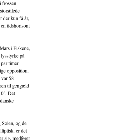
i frossen
storstilede
 der kun få år,
 en tidshorisont
 Mars i Fiskene,
 lysstyrke på
t par timer
ige opposition.
 var 58
men til gengæld
40°. Det
a danske
 Solen, og de
liptisk, er det
er sig, medfører