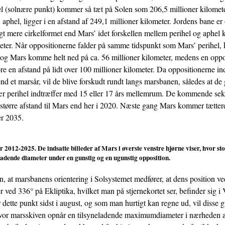
hel (solnære punkt) kommer så tæt på Solen som 206,5 millioner kilomet
 aphel, ligger i en afstand af 249,1 millioner kilometer. Jordens bane er 
gt mere cirkelformet end Mars’ idet forskellen mellem perihel og aphel
meter. Når oppositionerne falder på samme tidspunkt som Mars’ perihel,
og Mars komme helt ned på ca. 56 millioner kilometer, medens en oppo
re en afstand på lidt over 100 millioner kilometer. Da oppositionerne in
 end et marsår, vil de blive forskudt rundt langs marsbanen, således at de
ær perihel indtræffer med 15 eller 17 års mellemrum. De kommende sek
 større afstand til Mars end her i 2020. Næste gang Mars kommer tættere
er 2035.
2012-2025. De indsatte billeder af Mars i øverste venstre hjørne viser, hvor sto
ladende diameter under en gunstig og en ugunstig opposition.
n, at marsbanens orientering i Solsystemet medfører, at dens position ved
er ved 336° på Ekliptika, hvilket man på stjernekortet ser, befinder sig
 dette punkt sidst i august, og som man hurtigt kan regne ud, vil disse 
hvor marsskiven opnår en tilsyneladende maximumdiameter i nærheden a