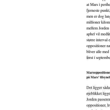
at Mars i peri
fjerneste punkt,
men er dog lan
millioner kilo
mellem Jorden 
aphel vil medfø
større interval
oppositioner n
bliver alle med
først i septemb
Marsoppositioner 
på Mars’ tilsyne
Det ligger såda
øjeblikket ligg
Jorden passerer
oppositioner, 