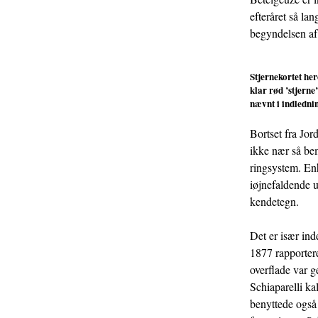
efteråret så la
begyndelsen af
Stjernekortet her
klar rød ’stjerne
nævnt i indledni
Bortset fra Jor
ikke nær så be
ringsystem. En
iøjnefaldende u
kendetegn.
Det er især in
1877 rapportere
overflade var g
Schiaparelli ka
benyttede også 