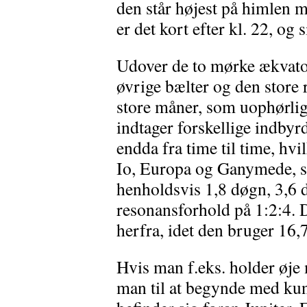
den står højest på himlen 
er det kort efter kl. 22, og 
Udover de to mørke ækvator
øvrige bælter og den store 
store måner, som uophørlig
indtager forskellige indbyrde
endda fra time til time, hvil
Io, Europa og Ganymede, s
henholdsvis 1,8 døgn, 3,6 d
resonansforhold på 1:2:4. D
herfra, idet den bruger 16,
Hvis man f.eks. holder øje 
man til at begynde med kun