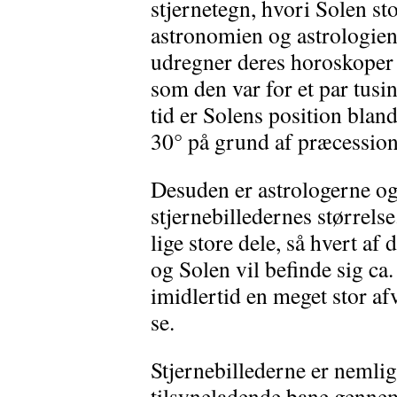
stjernetegn, hvori Solen sto
astronomien og astrologien 
udregner deres horoskoper 
som den var for et par tusi
tid er Solens position blan
30° på grund af præcession
Desuden er astrologerne og
stjernebilledernes størrelse
lige store dele, så hvert af
og Solen vil befinde sig ca.
imidlertid en meget stor af
se.
Stjernebillederne er nemlig 
tilsyneladende bane gennem 