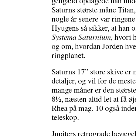
gengæld opdagede han unde
Saturns største måne Titan, 
nogle år senere var ringene 
Hyugens så sikker, at han o
Systema Saturnium
, hvori
og om, hvordan Jorden hve
ringplanet.
Saturns 17” store skive er m
detaljer, og vil for de mest
mange måner er den største
8½, næsten altid let at få 
Rhea på mag. 10 også inden
teleskop.
Jupiters retrograde bevægel