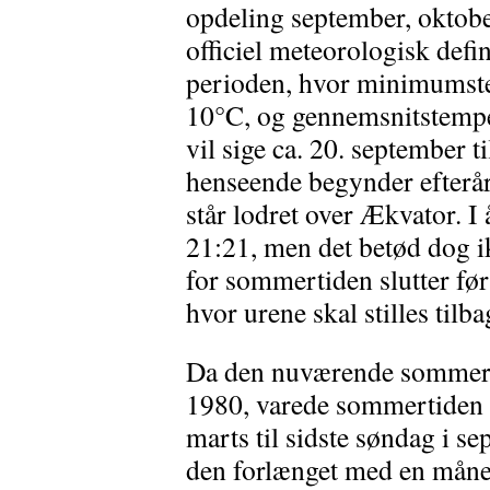
opdeling september, oktob
officiel meteorologisk defi
perioden, hvor minimumst
10°C, og gennemsnitstemper
vil sige ca. 20. september t
henseende begynder efterår
står lodret over Ækvator. I 
21:21, men det betød dog ik
for sommertiden slutter før
hvor urene skal stilles tilbag
Da den nuværende sommerti
1980, varede sommertiden i 
marts til sidste søndag i 
den forlænget med en måned