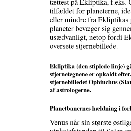
tættest på Ekliptika, f.eks
tilfældet for planeterne, id
eller mindre fra Ekliptikas
planeter bevæger sig genne
usædvanligt, netop fordi Ek
oversete stjernebillede.
Ekliptika (den stiplede linje) 
stjernetegnene er opkaldt efte
stjernebilledet Ophiuchus (Sl
af astrologerne.
Planetbanernes hældning i forh
Venus når sin største østli
vinkelafstanden til Solen e