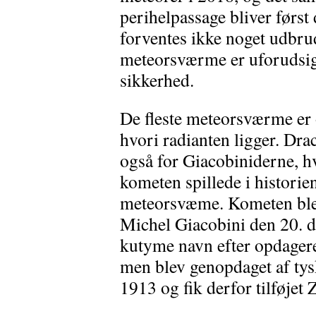
perihelpassage bliver først
forventes ikke noget udbrud
meteorsværme er uforudsige
sikkerhed.
De fleste meteorsværme er o
hvori radianten ligger. Dr
også for Giacobiniderne, hvi
kometen spillede i historie
meteorsvæme. Kometen blev
Michel Giacobini den 20. d
kutyme navn efter opdagere
men blev genopdaget af tys
1913 og fik derfor tilføjet Z