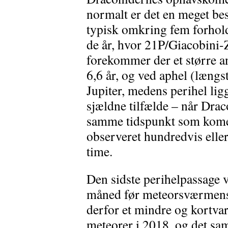
normalt er det en meget 
typisk omkring fem forhold
de år, hvor 21P/Giacobini-Z
forekommer der et større a
6,6 år, og ved aphel (længs
Jupiter, medens perihel ligg
sjældne tilfælde – når Dr
samme tidspunkt som komete
observeret hundredvis eller
time.
Den sidste perihelpassage 
måned før meteorsværmen
derfor et mindre og kortva
meteorer i 2018, og det sa