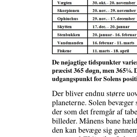
De nøjagtige tidspunkter variere
præcist 365 døgn, men 365¼. D
udgangspunkt for Solens positio
Der bliver endnu større uo
planeterne. Solen bevæger 
der som det fremgår af tab
billeder. Månens bane hælder
den kan bevæge sig gennem 