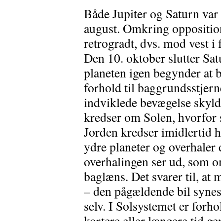
Både Jupiter og Saturn var 
august. Omkring opposition
retrogradt, dvs. mod vest i
Den 10. oktober slutter Sat
planeten igen begynder at b
forhold til baggrundsstjern
indviklede bevægelse skyld
kredser om Solen, hvorfor 
Jorden kredser imidlertid 
ydre planeter og overhaler
overhalingen ser ud, som o
baglæns. Det svarer til, at
– den pågældende bil synes 
selv. I Solsystemet er forho
kortere eller længere tid g