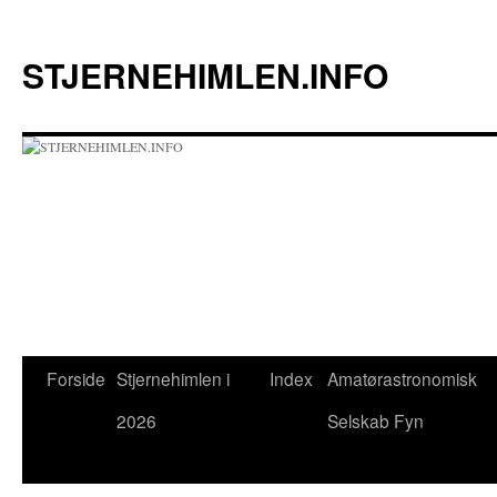
Hop
til
STJERNEHIMLEN.INFO
indhold
Forside
Stjernehimlen i
Index
Amatørastronomisk
2026
Selskab Fyn