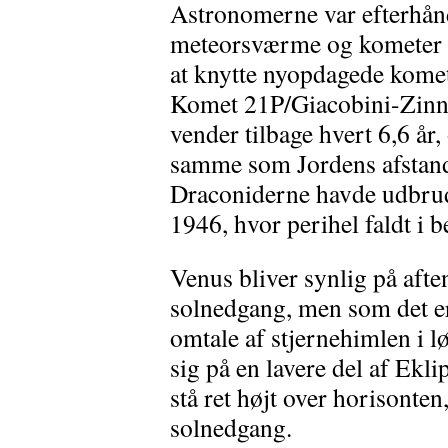
Astronomerne var efterhånd
meteorsværme og kometer h
at knytte nyopdagede komet
Komet 21P/Giacobini-Zinner
vender tilbage hvert 6,6 år,
samme som Jordens afstand f
Draconiderne havde udbrud
1946, hvor perihel faldt i 
Venus bliver synlig på aft
solnedgang, men som det er
omtale af stjernehimlen i 
sig på en lavere del af Ekli
stå ret højt over horisonten,
solnedgang.