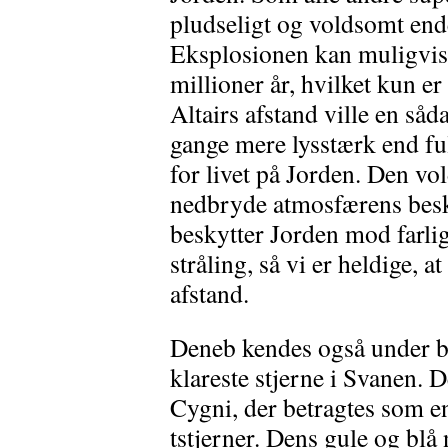
pludseligt og voldsomt end
Eksplosionen kan muligvis
millioner år, hvilket kun er
Altairs afstand ville en s
gange mere lysstærk end fu
for livet på Jorden. Den v
nedbryde atmosfærens besk
beskytter Jorden mod farli
stråling, så vi er heldige, a
afstand.
Deneb kendes også under be
klareste stjerne i Svanen. 
Cygni, der betragtes som e
tstjerner. Dens gule og bl