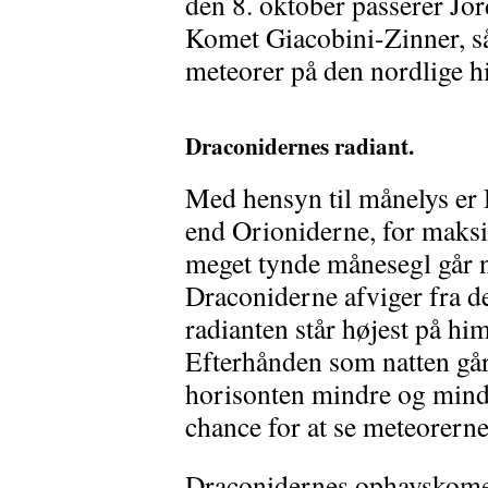
den 8. oktober passerer Jo
Komet Giacobini-Zinner, så
meteorer på den nordlige 
Draconidernes radiant.
Med hensyn til månelys er 
end Orioniderne, for maksi
meget tynde månesegl går 
Draconiderne afviger fra d
radianten står højest på h
Efterhånden som natten går,
horisonten mindre og mindre
chance for at se meteorer
Draconidernes ophavskomet