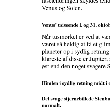
faseændringen skyldes ænd
Venus og Solen.
Venus’ udseende l. og 31. okto
Når tusmørket er ved at væ
været så heldig at få et gli
planeter op i sydlig retnin
klareste af disse er Jupite
øst end den noget svagere 
Himlen i sydlig retning midt i 
Det svage stjernebillede Stenb
normalt.