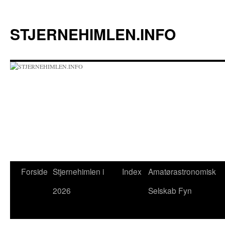
Hop
til
STJERNEHIMLEN.INFO
indhold
Forside
Stjernehimlen i
Index
Amatørastronomisk
2026
Selskab Fyn