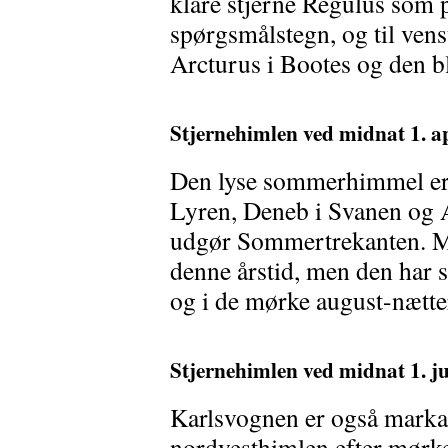
klare stjerne Regulus som 
spørgsmålstegn, og til vens
Arcturus i Bootes og den b
Stjernehimlen ved midnat 1. ap
Den lyse sommerhimmel er 
Lyren, Deneb i Svanen og 
udgør Sommertrekanten. Mæ
denne årstid, men den har s
og i de mørke august-nætter
Stjernehimlen ved midnat 1. ju
Karlsvognen er også markan
nordvesthimlen efter mørk