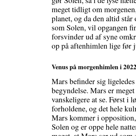
gør Solen, så i de lyse nætt
meget tidligt om morgenen,
planet, og da den altid stå
som Solen, vil opgangen fin
forsvinder ud af syne omk
op på aftenhimlen lige før j
Venus på morgenhimlen i 2022
Mars befinder sig ligelede
begyndelse. Mars er meget 
vanskeligere at se. Først i l
forholdene, og det hele ku
Mars kommer i opposition, d
Solen og er oppe hele natte
meget, at Mars ser ud som e