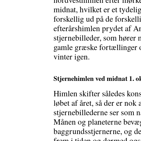
midnat, hvilket er et tydeli
forskellig ud på de forskel
efterårshimlen prydet af A
stjernebilleder, som hører m
gamle græske fortællinger 
vinter igen.
Stjernehimlen ved midnat 1. o
Himlen skifter således kons
løbet af året, så der er nok
stjernebillederne ser som n
Månen og planeterne bevæge
baggrundsstjernerne, og de
frem i tiden og dermed ogs