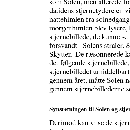
som Solen, men allerede for
datidens stjernetydere en v
nattehimlen fra solnedgang
morgenhimlen blev lysere,
stjernebillede, de kunne se
forsvandt i Solens stråler.
Skytten. De ræsonnerede kor
det følgende stjernebilled
stjernebilledet umiddelbart
gennem året, måtte Solen n
gennem stjernebillederne 
Synsretningen til Solen og stje
Derimod kan vi se de stjer