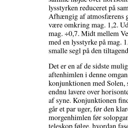
lysstyrken reduceret på s
Afhængig af atmosfærens g
være omkring mag. 1,2. Ud
mag. ÷0,7. Midt mellem Ve
med en lysstyrke på mag. 1.
smalle segl på den tiltage
Det er en af de sidste muli
aftenhimlen i denne omgan
konjunktionen med Solen, s
endnu lavere over horisonte
af syne. Konjunktionen find
går et par uger, før den kla
morgenhimlen før solopga
teleskop følge, hvordan fas