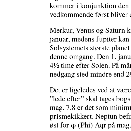
kommer i konjunktion den 2
vedkommende først bliver d
Merkur, Venus og Saturn ka
januar, medens Jupiter kan
Solsystemets største planet 
denne omgang. Den 1. januar
4½ time efter Solen. På mån
nedgang sted mindre end 2½
Det er ligeledes ved at være
”lede efter” skal tages bogs
mag. 7,8 er det som minim
prismekikkert. Neptun bef
øst for φ (Phi) Aqr på mag