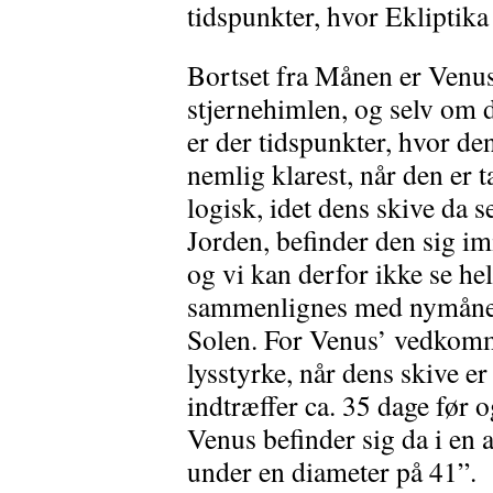
tidspunkter, hvor Ekliptika 
Bortset fra Månen er Venus 
stjernehimlen, og selv om d
er der tidspunkter, hvor de
nemlig klarest, når den er t
logisk, idet dens skive da s
Jorden, befinder den sig i
og vi kan derfor ikke se hel
sammenlignes med nymånen
Solen. For Venus’ vedkom
lysstyrke, når dens skive er
indtræffer ca. 35 dage før 
Venus befinder sig da i en 
under en diameter på 41”.