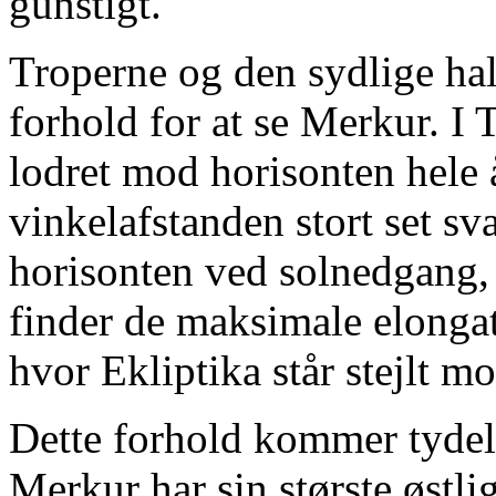
gunstigt.
Troperne og den sydlige ha
forhold for at se Merkur. I 
lodret mod horisonten hele å
vinkelafstanden stort set sv
horisonten ved solnedgang,
finder de maksimale elongat
hvor Ekliptika står stejlt m
Dette forhold kommer tydelig
Merkur har sin største østli