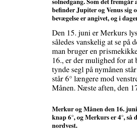
solnedgang. Som det fremgår af
befinder Jupiter og Venus sig 
bevægelse er angivet, og i dage
Den 15. juni er Merkurs lys
således vanskelig at se på
man bruger en prismekikker
16., er der mulighed for at
tynde segl på nymånen stå
står 6° længere mod venst
Månen. Næste aften, den 17
Merkur og Månen den 16. juni 
knap 6°, og Merkurs er 4°, så d
nordvest.