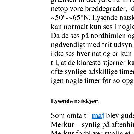
netop vore breddegrader, 
~50°-~65°N. Lysende natsky
kan normalt kun ses i nogl
Da de ses på nordhimlen og 
nødvendigt med frit udsyn
ikke ses hver nat og er kun
til, at de klareste stjerner
ofte synlige adskillige tim
igen nogle timer før solopg
Lysende natskyer.
maj
Som omtalt i
blev gude
Merkur – synlig på aftenhi
Merkur forbliver synlig et p