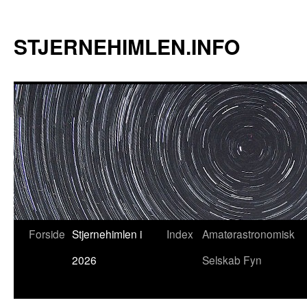
Hop
til
STJERNEHIMLEN.INFO
indhold
Forside
Stjernehimlen i
Index
Amatørastronomisk
2026
Selskab Fyn