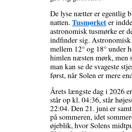
De lyse nætter er egentlig 
Tusmørket
natten.
er inddel
astronomisk tusmørke er de
indfinder sig. Astronomisk 
mellem 12° og 18° under ho
himlen næsten mørk, men sva
man kan se de svageste stj
først, når Solen er mere en
Årets længste dag i 2026 e
står op kl. 04:36, står høje
22:04. Den 21. juni er sam
på sommeren, idet sommere
øjeblik, hvor Solens midtpu