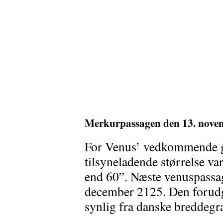
Merkurpassagen den 13. novem
For Venus’ vedkommende g
tilsyneladende størrelse va
end 60”. Næste venuspassag
december 2125. Den forudgå
synlig fra danske breddegr