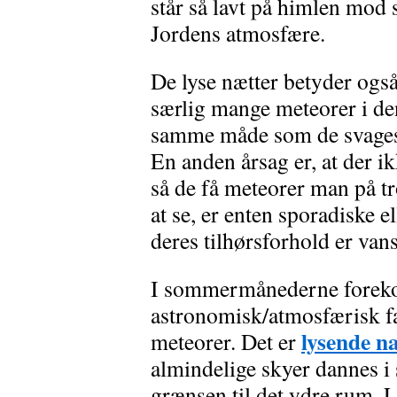
står så lavt på himlen mod 
Jordens atmosfære.
De lyse nætter betyder også
særlig mange meteorer i de
samme måde som de svageste
En anden årsag er, at der 
så de få meteorer man på tr
at se, er enten sporadiske 
deres tilhørsforhold er van
I sommermånederne forekom
astronomisk/atmosfærisk f
lysende n
meteorer. Det er
almindelige skyer dannes i s
grænsen til det ydre rum. 